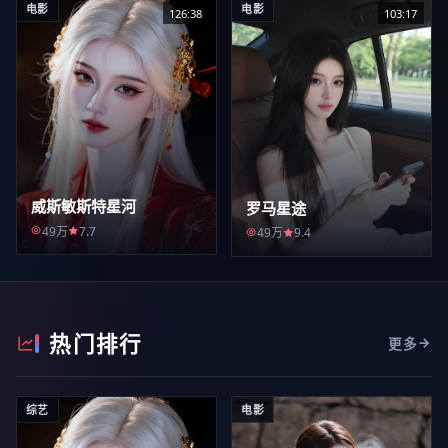
电影
电影
126:38
103:17
威斯敏斯特星河
罗马星途
49万
7.7
49万
9.4
热门排行
更多
综艺
电影