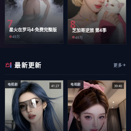
7
8
星火在罗马4·免费完整版
芝加哥逆旅 第4季
49万
49万
最新更新
更多
电视剧
电视剧
41:27
39:40