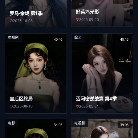
好莱坞光影
罗马·余烬 第1季
2025-09-20
2025-10-08
电视剧
综艺
40:46
40:13
皇后区终局
迈阿密逆战篇 第4季
2025-08-10
2025-05-21
电影
电视剧
134:06
39:05