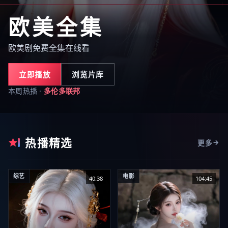
欧美全集
欧美剧免费全集在线看
立即播放
浏览片库
本周热播 ·
多伦多联邦
热播精选
更多
综艺
电影
40:38
104:45