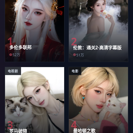
1
2
多伦多联邦
伦敦：通关2·高清字幕版
52万
51万
电视剧
电影
4
3
曼哈顿之歌
罗马破晓