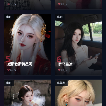
49万
50万
电影
电影
5
6
威斯敏斯特星河
罗马星途
49万
49万
电影
电视剧