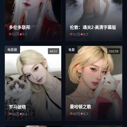
多伦多联邦
伦敦：通关2·高清字幕版
52万
9.1
51万
9.7
电视剧
电影
44:51
103:59
曼哈顿之歌
罗马破晓
49万
8.1
50万
8.2